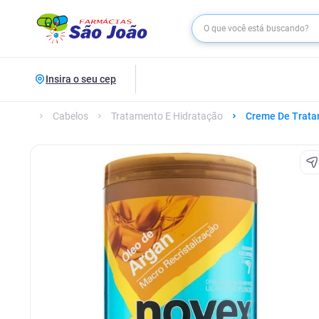
Insira o seu cep
Cabelos
Tratamento E Hidratação
Creme De Trat