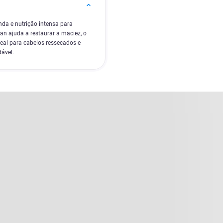
da e nutrição intensa para
an ajuda a restaurar a maciez, o
deal para cabelos ressecados e
dável.