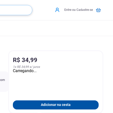
Entre ou Cadastre-se
R$
34
,
99
1
x
R$ 34,99
s/ juros
Carregando...
 com
Adicionar na cesta