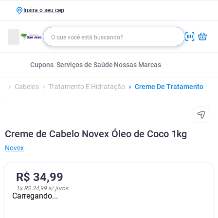
Insira o seu cep
Cupons
Serviços de Saúde
Nossas Marcas
Cabelos
Tratamento E Hidratação
Creme De Tratamento
Creme de Cabelo Novex Óleo de Coco 1kg
Novex
R$
34
,
99
1
x
R$ 34,99
s/ juros
Carregando...