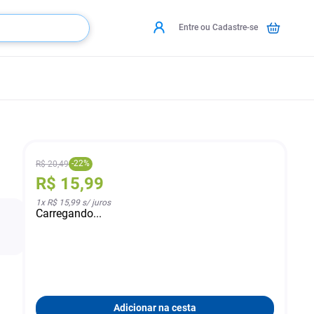
Entre ou Cadastre-se
-
22
%
R$
20
,
49
R$
15
,
99
1
x
R$ 15,99
s/ juros
Carregando...
Adicionar na cesta