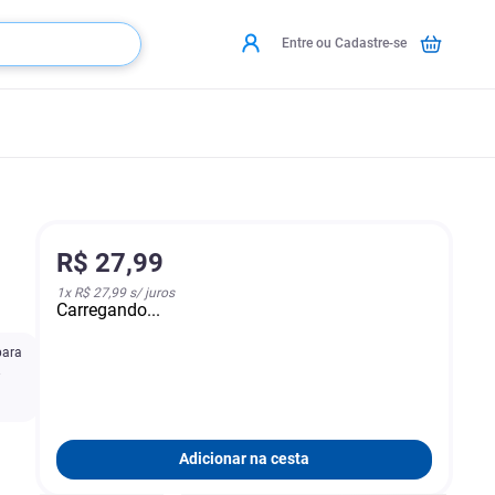
Entre ou Cadastre-se
R$
27
,
99
1
x
R$ 27,99
s/ juros
Carregando...
para
.
Adicionar na cesta