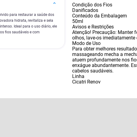
Condição dos Fios
Danificados
lvido para restaurar a saúde dos
Conteúdo da Embalagem
50ml
vadora hidrata, revitaliza e sela
Avisos e Restrições
tenso. Ideal para o uso diário, ele
Atenção! Precaução: Manter f
 os fios saudáveis e com
olhos
,
lave-os imediatamente
Modo de Uso
Para obter melhores resultad
massageando mecha a mecha. 
atuem profundamente nos fio
enxágue abundantemente. Essa
cabelos saudáveis.
Linha
Cicatri Renov