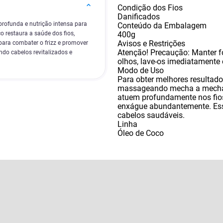
Condição dos Fios
Danificados
rofunda e nutrição intensa para
Conteúdo da Embalagem
400g
o restaura a saúde dos fios,
Avisos e Restrições
para combater o frizz e promover
Atenção! Precaução: Manter f
ndo cabelos revitalizados e
olhos
,
lave-os imediatamente
Modo de Uso
Para obter melhores resultad
massageando mecha a mecha. 
atuem profundamente nos fio
enxágue abundantemente. Essa
cabelos saudáveis.
Linha
Óleo de Coco