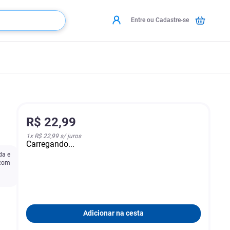
Entre ou Cadastre-se
R$
22
,
99
1
x
R$ 22,99
s/ juros
Carregando...
da e
 com
Adicionar na cesta