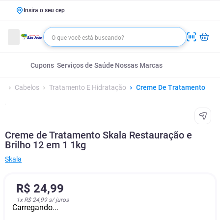
Insira o seu cep
Cupons
Serviços de Saúde
Nossas Marcas
Cabelos
Tratamento E Hidratação
Creme De Tratamento
Creme de Tratamento Skala Restauração e
Brilho 12 em 1 1kg
Skala
R$
24
,
99
1
x
R$ 24,99
s/ juros
Carregando...