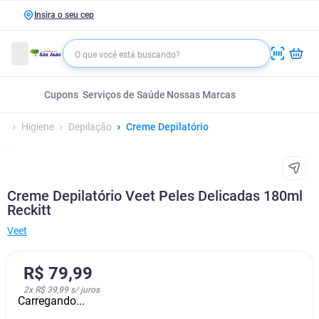
Insira o seu cep
Cupons
Serviços de Saúde
Nossas Marcas
Higiene
Depilação
Creme Depilatório
Creme Depilatório Veet Peles Delicadas 180ml
Reckitt
Veet
R$
79
,
99
2
x
R$ 39,99
s/ juros
Carregando...