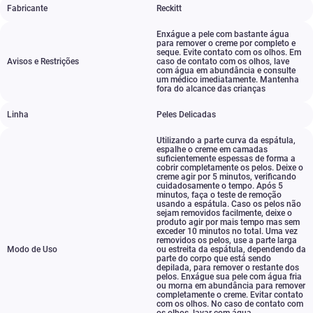
Fabricante
Reckitt
Enxágue a pele com bastante água
para remover o creme por completo e
seque. Evite contato com os olhos. Em
Avisos e Restrições
caso de contato com os olhos
,
lave
com água em abundância e consulte
um médico imediatamente. Mantenha
fora do alcance das crianças
Linha
Peles Delicadas
Utilizando a parte curva da espátula
,
espalhe o creme em camadas
suficientemente espessas de forma a
cobrir completamente os pelos. Deixe o
creme agir por 5 minutos
,
verificando
cuidadosamente o tempo. Após 5
minutos
,
faça o teste de remoção
usando a espátula. Caso os pelos não
sejam removidos facilmente
,
deixe o
produto agir por mais tempo mas sem
exceder 10 minutos no total. Uma vez
removidos os pelos
,
use a parte larga
Modo de Uso
ou estreita da espátula
,
dependendo da
parte do corpo que está sendo
depilada
,
para remover o restante dos
pelos. Enxágue sua pele com água fria
ou morna em abundância para remover
completamente o creme. Evitar contato
com os olhos. No caso de contato com