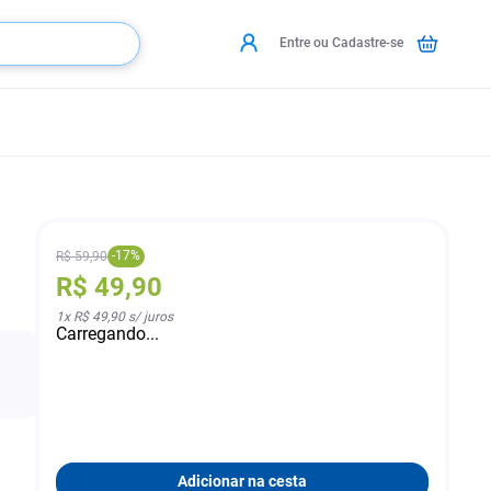
Entre ou Cadastre-se
-
17
%
R$
59
,
90
R$
49
,
90
1
x
R$ 49,90
s/ juros
Carregando...
Adicionar na cesta