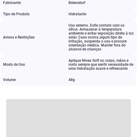
Fabricante
Beiersdorf
Tipo de Produto
Hidratante
Uso externo. Evite contato com os
olhos. Armazenar à temperatura
ambiente e evitar exposição direta à luz
Avisos e Restrições
solar. Caso ocorra algum tipo de
irritação
,
suspenda o uso e procure
orientação médica. Manter fora do
alcance de crianças
Aplique Nivea Soft no corpo
,
mãos e
Modo de Uso
rosto sempre que sentir necessidade de
uma hidratação suave e refrescante
Volume
48g