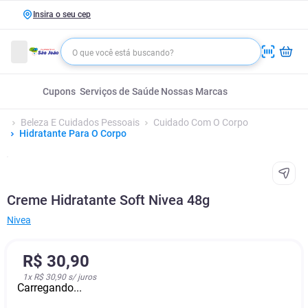
Insira o seu cep
Cupons
Serviços de Saúde
Nossas Marcas
Beleza E Cuidados Pessoais
Cuidado Com O Corpo
Hidratante Para O Corpo
Creme Hidratante Soft Nivea 48g
Nivea
R$
30
,
90
1
x
R$ 30,90
s/ juros
Carregando...