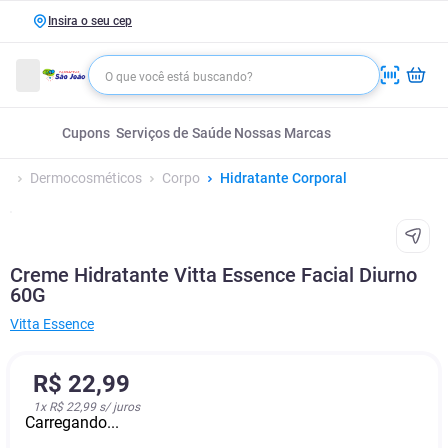
Insira o seu cep
Cupons
Serviços de Saúde
Nossas Marcas
Dermocosméticos
Corpo
Hidratante Corporal
Creme Hidratante Vitta Essence Facial Diurno
60G
Vitta Essence
R$
22
,
99
1
x
R$ 22,99
s/ juros
Carregando...