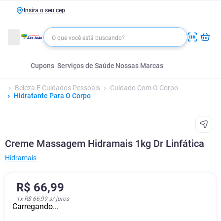
Insira o seu cep
Cupons
Serviços de Saúde
Nossas Marcas
Beleza E Cuidados Pessoais
Cuidado Com O Corpo
Hidratante Para O Corpo
Creme Massagem Hidramais 1kg Dr Linfática
Hidramais
R$
66
,
99
1
x
R$ 66,99
s/ juros
Carregando...