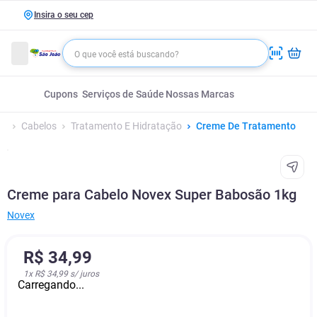
Insira o seu cep
Cupons
Serviços de Saúde
Nossas Marcas
Cabelos
Tratamento E Hidratação
Creme De Tratamento
Creme para Cabelo Novex Super Babosão 1kg
Novex
R$
34
,
99
1
x
R$ 34,99
s/ juros
Carregando...