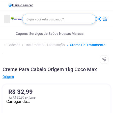
Insira o seu cep
Cupons
Serviços de Saúde
Nossas Marcas
Cabelos
Tratamento E Hidratação
Creme De Tratamento
Creme Para Cabelo Origem 1kg Coco Max
Origem
R$
32
,
99
1
x
R$ 32,99
s/ juros
Carregando...