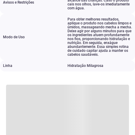
alcance das crianças. Caso o produto
Avisos e Restrições
cais nos olhos
,
lave-os imediatamente
com água.
Para obter melhores resultados
,
aplique o produto nos cabelos limpos e
úmidos
,
massageando mecha a mecha.
Deixe agir por alguns minutos para que
os ingredientes atuem profundamente
Modo de Uso
nos fios
,
proporcionando hidratação e
nutrição. Em seguida
,
enxágue
abundantemente. Essa simples rotina
de cuidado capilar ajuda a manter os
cabelos saudáveis.
Linha
Hidratação Milagrosa