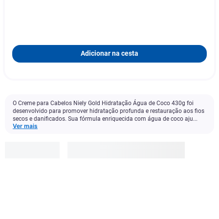
Adicionar na cesta
O Creme para Cabelos Niely Gold Hidratação Água de Coco 430g foi
desenvolvido para promover hidratação profunda e restauração aos fios
secos e danificados. Sua fórmula enriquecida com água de coco aju...
Ver mais
Niely
Gold
R$
23
,
90