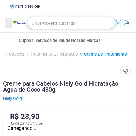
Insira o seu cep
Cupons
Serviços de Saúde
Nossas Marcas
Cabelos
Tratamento E Hidratação
Creme De Tratamento
Creme para Cabelos Niely Gold Hidratação
Água de Coco 430g
Niely Gold
R$
23
,
90
1
x
R$ 23,90
s/ juros
Carregando...