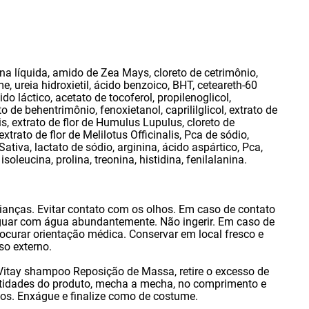
na líquida
,
amido de Zea Mays
,
cloreto de cetrimônio
,
me
,
ureia hidroxietil
,
ácido benzoico
,
BHT
,
ceteareth-60
ido láctico
,
acetato de tocoferol
,
propilenoglicol
,
to de behentrimônio
,
fenoxietanol
,
caprililglicol
,
extrato de
is
,
extrato de flor de Humulus Lupulus
,
cloreto de
extrato de flor de Melilotus Officinalis
,
Pca de sódio
,
Sativa
,
lactato de sódio
,
arginina
,
ácido aspártico
,
Pca
,
,
isoleucina
,
prolina
,
treonina
,
histidina
,
fenilalanina.
ianças. Evitar contato com os olhos. Em caso de contato
uar com água abundantemente. Não ingerir. Em caso de
ocurar orientação médica. Conservar em local fresco e
so externo.
 Vitay shampoo Reposição de Massa
,
retire o excesso de
tidades do produto
,
mecha a mecha
,
no comprimento e
tos. Enxágue e finalize como de costume.