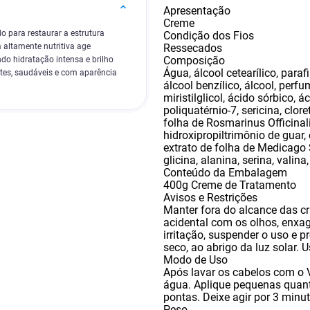
Apresentação
Creme
 para restaurar a estrutura
Condição dos Fios
Ressecados
 altamente nutritiva age
Composição
do hidratação intensa e brilho
Água
,
álcool cetearílico
,
parafi
ortes, saudáveis e com aparência
álcool benzílico
,
álcool
,
perfu
miristilglicol
,
ácido sórbico
,
ác
poliquatérnio-7
,
sericina
,
clore
folha de Rosmarinus Officinal
hidroxipropiltrimônio de guar
,
extrato de folha de Medicago 
glicina
,
alanina
,
serina
,
valina
Conteúdo da Embalagem
400g Creme de Tratamento
Avisos e Restrições
Manter fora do alcance das cr
acidental com os olhos
,
enxag
irritação
,
suspender o uso e pr
seco
,
ao abrigo da luz solar. U
Modo de Uso
Após lavar os cabelos com o
água. Aplique pequenas quan
pontas. Deixe agir por 3 minu
Peso