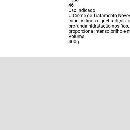
46
Uso Indicado
O Creme de Tratamento Novex 
cabelos finos e quebradiços
,
o
profunda hidratação nos fios
,
proporciona intenso brilho e 
Volume
400g