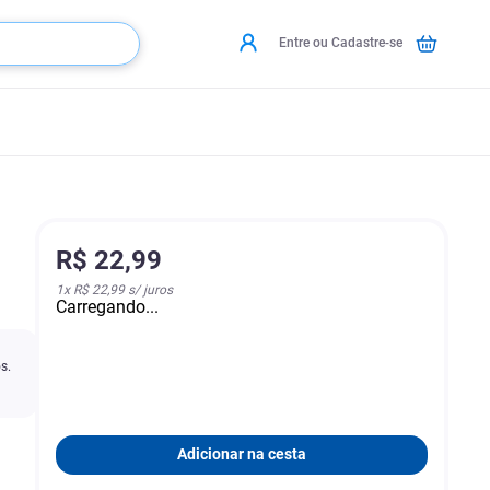
Entre ou Cadastre-se
R$
22
,
99
1
x
R$ 22,99
s/ juros
Carregando...
a
s.
Adicionar na cesta