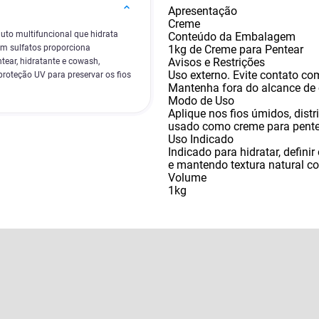
Apresentação
Creme
to multifuncional que hidrata
Conteúdo da Embalagem
1kg de Creme para Pentear
em sulfatos proporciona
Avisos e Restrições
ear, hidratante e cowash,
Uso externo. Evite contato co
roteção UV para preservar os fios
Mantenha fora do alcance de 
Modo de Uso
Aplique nos fios úmidos
,
dist
usado como creme para pente
Uso Indicado
Indicado para hidratar
,
defini
e mantendo textura natural c
Volume
1kg