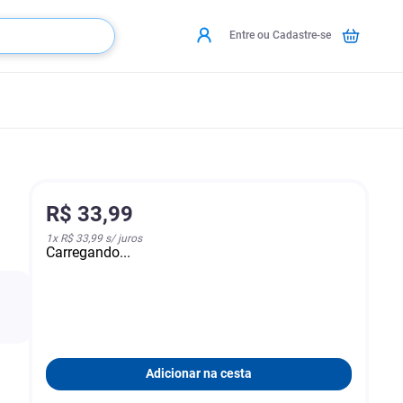
Entre ou Cadastre-se
R$
33
,
99
1
x
R$ 33,99
s/ juros
Carregando...
Adicionar na cesta