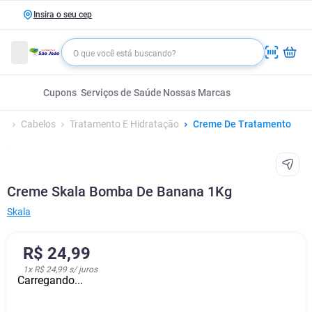
Insira o seu cep
Cupons
Serviços de Saúde
Nossas Marcas
Cabelos
Tratamento E Hidratação
Creme De Tratamento
Creme Skala Bomba De Banana 1Kg
Skala
R$
24
,
99
1
x
R$ 24,99
s/ juros
Carregando...