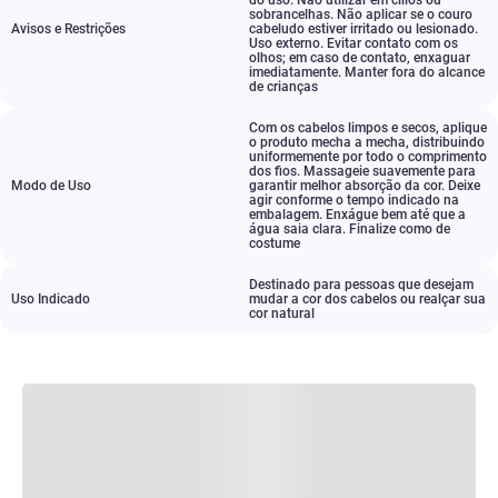
do uso. Não utilizar em cílios ou
sobrancelhas. Não aplicar se o couro
Avisos e Restrições
cabeludo estiver irritado ou lesionado.
Uso externo. Evitar contato com os
olhos; em caso de contato
,
enxaguar
imediatamente. Manter fora do alcance
de crianças
Com os cabelos limpos e secos
,
aplique
o produto mecha a mecha
,
distribuindo
uniformemente por todo o comprimento
dos fios. Massageie suavemente para
Modo de Uso
garantir melhor absorção da cor. Deixe
agir conforme o tempo indicado na
embalagem. Enxágue bem até que a
água saia clara. Finalize como de
costume
Destinado para pessoas que desejam
Uso Indicado
mudar a cor dos cabelos ou realçar sua
cor natural