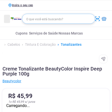
Insira o seu cep
Cupons
Serviços de Saúde
Nossas Marcas
Cabelos
Tintura E Coloração
Tonalizantes
Creme Tonalizante BeautyColor Inspire Deep
Purple 100g
Beautycolor
R$
45
,
99
1
x
R$ 45,99
s/ juros
Carregando...