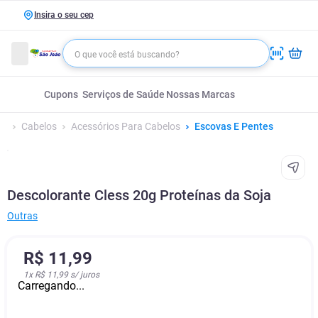
Insira o seu cep
Cupons
Serviços de Saúde
Nossas Marcas
Cabelos
Acessórios Para Cabelos
Escovas E Pentes
Descolorante Cless 20g Proteínas da Soja
Outras
R$
11
,
99
1
x
R$ 11,99
s/ juros
Carregando...