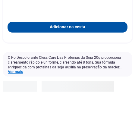
Adicionar na cesta
O Pó Descolorante Cless Care Liss Proteínas da Soja 20g proporciona
clareamento rápido e uniforme, clareando até 8 tons. Sua fórmula
enriquecida com proteínas da soja auxilia na preservação da maciez...
Ver mais
Outras
R$
11
,
99
Adicionar à cesta
1
x