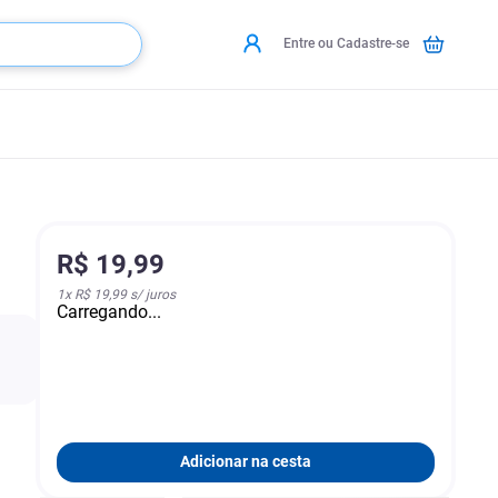
Entre ou Cadastre-se
R$
19
,
99
1
x
R$ 19,99
s/ juros
Carregando...
Adicionar na cesta