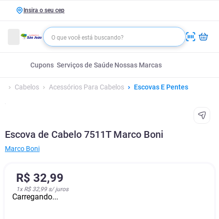
Insira o seu cep
Cupons
Serviços de Saúde
Nossas Marcas
Cabelos
Acessórios Para Cabelos
Escovas E Pentes
Escova de Cabelo 7511T Marco Boni
Marco Boni
R$
32
,
99
1
x
R$ 32,99
s/ juros
Carregando...