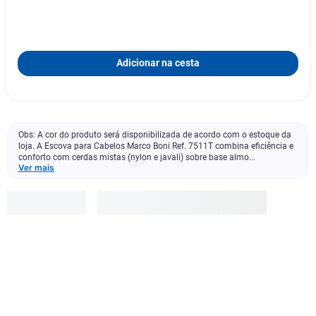
Adicionar na cesta
Obs: A cor do produto será disponibilizada de acordo com o estoque da
loja. A Escova para Cabelos Marco Boni Ref. 7511T combina eficiência e
conforto com cerdas mistas (nylon e javali) sobre base almo...
Ver mais
Marco
Boni
R$
32
,
99
Adicionar à cesta