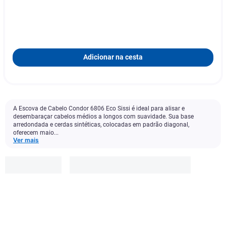
Adicionar na cesta
A Escova de Cabelo Condor 6806 Eco Sissi é ideal para alisar e
desembaraçar cabelos médios a longos com suavidade. Sua base
arredondada e cerdas sintéticas, colocadas em padrão diagonal,
oferecem maio...
Ver mais
Condor
R$
25
,
99
-
60
%