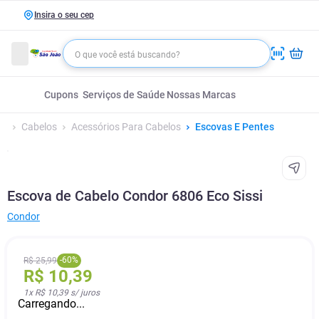
Insira o seu cep
Cupons
Serviços de Saúde
Nossas Marcas
Cabelos
Acessórios Para Cabelos
Escovas E Pentes
Escova de Cabelo Condor 6806 Eco Sissi
Condor
-
60
%
R$
25
,
99
R$
10
,
39
1
x
R$ 10,39
s/ juros
Carregando...