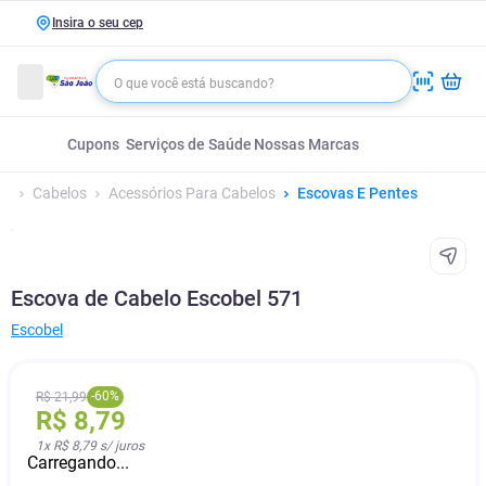
Insira o seu cep
Cupons
Serviços de Saúde
Nossas Marcas
Cabelos
Acessórios Para Cabelos
Escovas E Pentes
Escova de Cabelo Escobel 571
Escobel
-
60
%
R$
21
,
99
R$
8
,
79
1
x
R$ 8,79
s/ juros
Carregando...