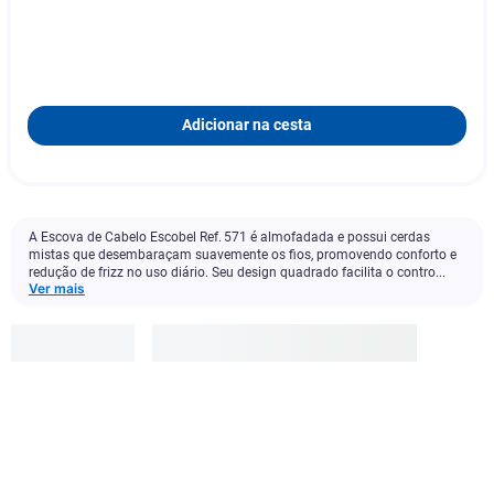
Adicionar na cesta
A Escova de Cabelo Escobel Ref. 571 é almofadada e possui cerdas
mistas que desembaraçam suavemente os fios, promovendo conforto e
redução de frizz no uso diário. Seu design quadrado facilita o contro...
Ver mais
Escobel
R$
21
,
99
-
60
%
R$
8
,
79