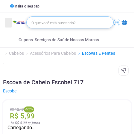
Insira o seu cep
Cupons
Serviços de Saúde
Nossas Marcas
Cabelos
Acessórios Para Cabelos
Escovas E Pentes
Escova de Cabelo Escobel 717
Escobel
-
52
%
R$
12
,
49
R$
5
,
99
1
x
R$ 5,99
s/ juros
Carregando...