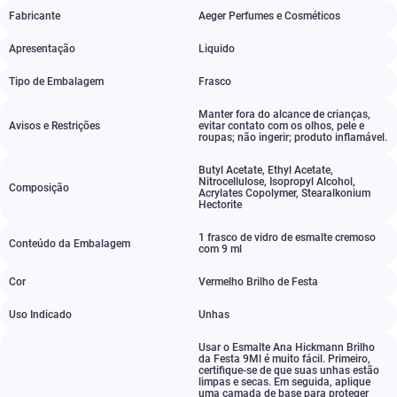
Fabricante
Aeger Perfumes e Cosméticos
Apresentação
Liquido
Tipo de Embalagem
Frasco
Manter fora do alcance de crianças
,
Avisos e Restrições
evitar contato com os olhos
,
pele e
roupas; não ingerir; produto inflamável.
Butyl Acetate
,
Ethyl Acetate
,
Nitrocellulose
,
Isopropyl Alcohol
,
Composição
Acrylates Copolymer
,
Stearalkonium
Hectorite
1 frasco de vidro de esmalte cremoso
Conteúdo da Embalagem
com 9 ml
Cor
Vermelho Brilho de Festa
Uso Indicado
Unhas
Usar o Esmalte Ana Hickmann Brilho
da Festa 9Ml é muito fácil. Primeiro
,
certifique-se de que suas unhas estão
limpas e secas. Em seguida
,
aplique
uma camada de base para proteger