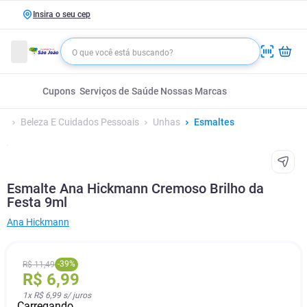
Insira o seu cep
Cupons
Serviços de Saúde
Nossas Marcas
Beleza E Cuidados Pessoais
Unhas
Esmaltes
Esmalte Ana Hickmann Cremoso Brilho da
Festa 9ml
Ana Hickmann
-
39
%
R$
11
,
49
R$
6
,
99
1
x
R$ 6,99
s/ juros
Carregando...