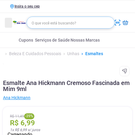
Insira o seu cep
Cupons
Serviços de Saúde
Nossas Marcas
Beleza E Cuidados Pessoais
Unhas
Esmaltes
Esmalte Ana Hickmann Cremoso Fascinada em
Mim 9ml
Ana Hickmann
-
39
%
R$
11
,
49
R$
6
,
99
1
x
R$ 6,99
s/ juros
Carregando...