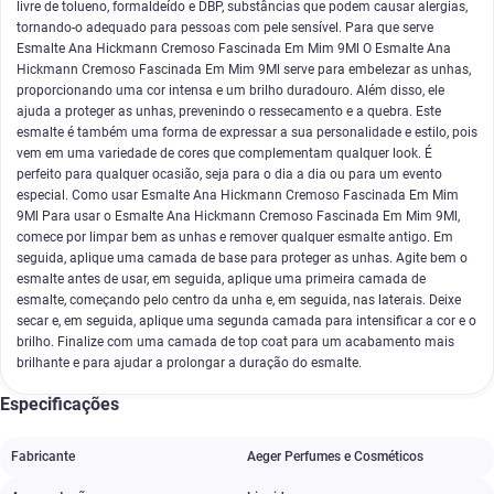
livre de tolueno, formaldeído e DBP, substâncias que podem causar alergias,
tornando-o adequado para pessoas com pele sensível. Para que serve
Esmalte Ana Hickmann Cremoso Fascinada Em Mim 9Ml O Esmalte Ana
Hickmann Cremoso Fascinada Em Mim 9Ml serve para embelezar as unhas,
proporcionando uma cor intensa e um brilho duradouro. Além disso, ele
ajuda a proteger as unhas, prevenindo o ressecamento e a quebra. Este
esmalte é também uma forma de expressar a sua personalidade e estilo, pois
vem em uma variedade de cores que complementam qualquer look. É
perfeito para qualquer ocasião, seja para o dia a dia ou para um evento
especial. Como usar Esmalte Ana Hickmann Cremoso Fascinada Em Mim
9Ml Para usar o Esmalte Ana Hickmann Cremoso Fascinada Em Mim 9Ml,
comece por limpar bem as unhas e remover qualquer esmalte antigo. Em
seguida, aplique uma camada de base para proteger as unhas. Agite bem o
esmalte antes de usar, em seguida, aplique uma primeira camada de
esmalte, começando pelo centro da unha e, em seguida, nas laterais. Deixe
secar e, em seguida, aplique uma segunda camada para intensificar a cor e o
brilho. Finalize com uma camada de top coat para um acabamento mais
brilhante e para ajudar a prolongar a duração do esmalte.
Especificações
Fabricante
Aeger Perfumes e Cosméticos