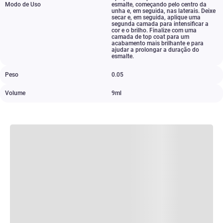
Modo de Uso
esmalte
,
começando pelo centro da
unha e
,
em seguida
,
nas laterais. Deixe
secar e
,
em seguida
,
aplique uma
segunda camada para intensificar a
cor e o brilho. Finalize com uma
camada de top coat para um
acabamento mais brilhante e para
ajudar a prolongar a duração do
esmalte.
Peso
0.05
Volume
9ml