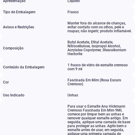
Apresentação
Liquido
Tipo de Embalagem
Frasco
Manter fora do alcance de crianças
,
Avisos e Restrições
evitar contato com os olhos
,
pele e
roupas; não ingerir; produto inflamável.
Butyl Acetate
,
Ethyl Acetate
,
Nitrocellulose
,
Isopropyl Alcohol
,
Composição
Acrylates Copolymer
,
Stearalkonium
Hectorite
1 frasco de vidro de esmalte cremoso
Conteúdo da Embalagem
com 9 ml
Fascinada Em Mim (Rosa Escuro
Cor
Cremoso)
Uso Indicado
Unhas
Para usar o Esmalte Ana Hickmann
Cremoso Fascinada Em Mim 9Ml
,
comece por limpar bem as unhas e
remover qualquer esmalte antigo. Em
seguida
,
aplique uma camada de base
para proteger as unhas. Agite bem o
esmalte antes de usar
,
em seguida
,
aplique uma primeira camada de