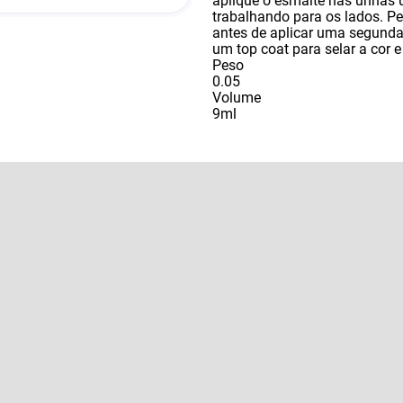
aplique o esmalte nas unhas u
trabalhando para os lados. 
antes de aplicar uma segund
um top coat para selar a cor 
Peso
0.05
Volume
9ml