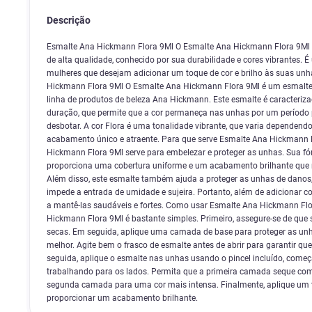
Descrição
Esmalte Ana Hickmann Flora 9Ml O Esmalte Ana Hickmann Flora 9Ml 
de alta qualidade, conhecido por sua durabilidade e cores vibrantes. 
mulheres que desejam adicionar um toque de cor e brilho às suas unh
Hickmann Flora 9Ml O Esmalte Ana Hickmann Flora 9Ml é um esmalte
linha de produtos de beleza Ana Hickmann. Este esmalte é caracteriz
duração, que permite que a cor permaneça nas unhas por um período
desbotar. A cor Flora é uma tonalidade vibrante, que varia dependend
acabamento único e atraente. Para que serve Esmalte Ana Hickmann 
Hickmann Flora 9Ml serve para embelezar e proteger as unhas. Sua fó
proporciona uma cobertura uniforme e um acabamento brilhante que r
Além disso, este esmalte também ajuda a proteger as unhas de danos,
impede a entrada de umidade e sujeira. Portanto, além de adicionar c
a mantê-las saudáveis e fortes. Como usar Esmalte Ana Hickmann Fl
Hickmann Flora 9Ml é bastante simples. Primeiro, assegure-se de que
secas. Em seguida, aplique uma camada de base para proteger as unha
melhor. Agite bem o frasco de esmalte antes de abrir para garantir qu
seguida, aplique o esmalte nas unhas usando o pincel incluído, come
trabalhando para os lados. Permita que a primeira camada seque co
segunda camada para uma cor mais intensa. Finalmente, aplique um to
proporcionar um acabamento brilhante.