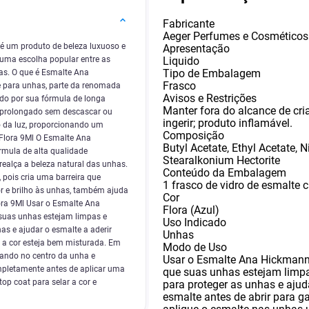
Fabricante
Aeger Perfumes e Cosméticos
é um produto de beleza luxuoso e
Apresentação
Liquido
É uma escolha popular entre as
Tipo de Embalagem
as. O que é Esmalte Ana
Frasco
 para unhas, parte da renomada
Avisos e Restrições
ado por sua fórmula de longa
Manter fora do alcance de cr
 prolongado sem descascar ou
ingerir; produto inflamável.
o da luz, proporcionando um
Composição
Flora 9Ml O Esmalte Ana
Butyl Acetate
,
Ethyl Acetate
,
N
rmula de alta qualidade
Stearalkonium Hectorite
ealça a beleza natural das unhas.
Conteúdo da Embalagem
 pois cria uma barreira que
1 frasco de vidro de esmalte
or e brilho às unhas, também ajuda
Cor
ora 9Ml Usar o Esmalte Ana
Flora (Azul)
 suas unhas estejam limpas e
Uso Indicado
s e ajudar o esmalte a aderir
Unhas
e a cor esteja bem misturada. Em
Modo de Uso
çando no centro da unha e
Usar o Esmalte Ana Hickmann 
mpletamente antes de aplicar uma
que suas unhas estejam limp
p coat para selar a cor e
para proteger as unhas e ajud
esmalte antes de abrir para g