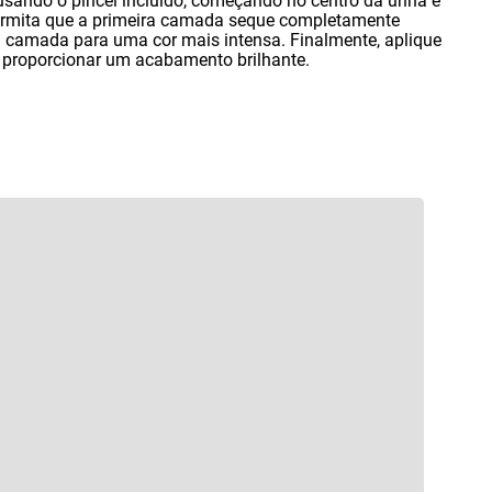
sando o pincel incluído
,
começando no centro da unha e
Permita que a primeira camada seque completamente
a camada para uma cor mais intensa. Finalmente
,
aplique
e proporcionar um acabamento brilhante.