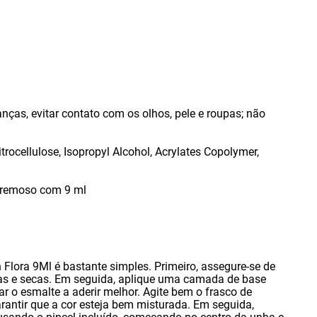
ianças
,
evitar contato com os olhos
,
pele e roupas; não
itrocellulose
,
Isopropyl Alcohol
,
Acrylates Copolymer
,
 cremoso com 9 ml
Flora 9Ml é bastante simples. Primeiro
,
assegure-se de
as e secas. Em seguida
,
aplique uma camada de base
ar o esmalte a aderir melhor. Agite bem o frasco de
arantir que a cor esteja bem misturada. Em seguida
,