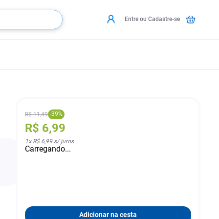
Entre ou Cadastre-se
-
39
%
R$
11
,
49
R$
6
,
99
1
x
R$ 6,99
s/ juros
Carregando...
a
Adicionar na cesta