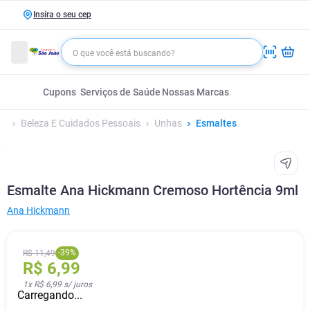
Insira o seu cep
Cupons
Serviços de Saúde
Nossas Marcas
Beleza E Cuidados Pessoais
Unhas
Esmaltes
Esmalte Ana Hickmann Cremoso Hortência 9ml
Ana Hickmann
-
39
%
R$
11
,
49
R$
6
,
99
1
x
R$ 6,99
s/ juros
Carregando...