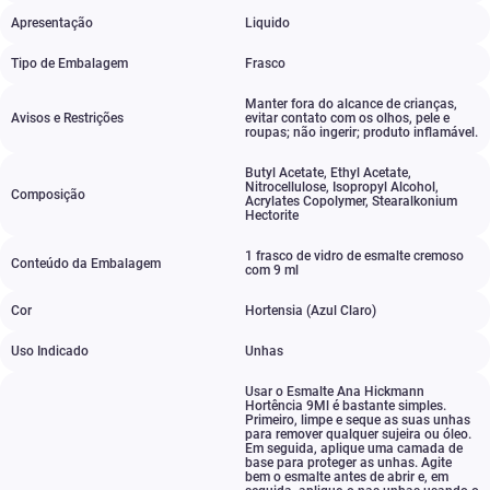
Apresentação
Liquido
Tipo de Embalagem
Frasco
Manter fora do alcance de crianças
,
Avisos e Restrições
evitar contato com os olhos
,
pele e
roupas; não ingerir; produto inflamável.
Butyl Acetate
,
Ethyl Acetate
,
Nitrocellulose
,
Isopropyl Alcohol
,
Composição
Acrylates Copolymer
,
Stearalkonium
Hectorite
1 frasco de vidro de esmalte cremoso
Conteúdo da Embalagem
com 9 ml
Cor
Hortensia (Azul Claro)
Uso Indicado
Unhas
Usar o Esmalte Ana Hickmann
Hortência 9Ml é bastante simples.
Primeiro
,
limpe e seque as suas unhas
para remover qualquer sujeira ou óleo.
Em seguida
,
aplique uma camada de
base para proteger as unhas. Agite
bem o esmalte antes de abrir e
,
em