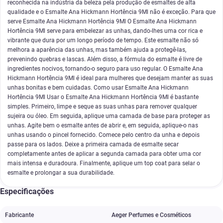
reconhecida na indústria da beleza pela produção de esmaltes de alta
qualidade e o Esmalte Ana Hickmann Hortência 9Ml não é exceção. Para que
serve Esmalte Ana Hickmann Hortência 9Ml O Esmalte Ana Hickmann
Hortência 9Ml serve para embelezar as unhas, dando-lhes uma cor rica e
vibrante que dura por um longo período de tempo. Este esmalte não só
melhora a aparência das unhas, mas também ajuda a protegê-las,
prevenindo quebras e lascas. Além disso, a fórmula do esmalte é livre de
ingredientes nocivos, tornando-o seguro para uso regular. O Esmalte Ana
Hickmann Hortência 9Ml é ideal para mulheres que desejam manter as suas
unhas bonitas e bem cuidadas. Como usar Esmalte Ana Hickmann
Hortência 9Ml Usar o Esmalte Ana Hickmann Hortência 9Ml é bastante
simples. Primeiro, limpe e seque as suas unhas para remover qualquer
sujeira ou óleo. Em seguida, aplique uma camada de base para proteger as
unhas. Agite bem o esmalte antes de abrir e, em seguida, aplique-o nas
unhas usando o pincel fornecido. Comece pelo centro da unha e depois
passe para os lados. Deixe a primeira camada de esmalte secar
completamente antes de aplicar a segunda camada para obter uma cor
mais intensa e duradoura. Finalmente, aplique um top coat para selar o
esmalte e prolongar a sua durabilidade.
Especificações
Fabricante
Aeger Perfumes e Cosméticos