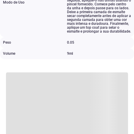
seguida
,
aplique-o nas unhas usando o
Modo de Uso
pincel fornecido. Comece pelo centro
da unha e depois passe para os lados.
Deixe a primeira camada de esmalte
secar completamente antes de aplicar a
segunda camada para obter uma cor
mais intensa e duradoura. Finalmente
,
aplique um top coat para selar o
esmalte e prolongar a sua durabilidade.
Peso
0.05
Volume
9ml