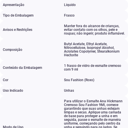
Apresentação
Liquido
Tipo de Embalagem
Frasco
Manter fora do alcance de crianças
,
Avisos e Restrições
evitar contato com os olhos
,
pele e
roupas; não ingerir; produto inflamável.
Butyl Acetate
,
Ethyl Acetate
,
Nitrocellulose
,
Isopropyl Alcohol
,
Composição
Acrylates Copolymer
,
Stearalkonium
Hectorite
1 frasco de vidro de esmalte cremoso
Conteúdo da Embalagem
com 9 ml
Cor
Sou Fashion (Roxo)
Uso Indicado
Unhas
Para utilizar o Esmalte Ana Hickmann
Cremoso Sou Fashion 9Ml
,
comece
garantindo que suas unhas estejam
limpas e secas. Aplique uma camada
de base para proteger a unha e em
seguida
,
passe o esmalte de maneira
uniforme
,
começando pelo centro da
Modo de Uso
unha e seguindo para os lados. Se