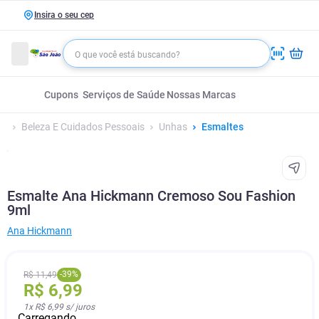
Insira o seu cep
Cupons
Serviços de Saúde
Nossas Marcas
Beleza E Cuidados Pessoais
Unhas
Esmaltes
Esmalte Ana Hickmann Cremoso Sou Fashion
9ml
Ana Hickmann
-
39
%
R$
11
,
49
R$
6
,
99
1
x
R$ 6,99
s/ juros
Carregando...