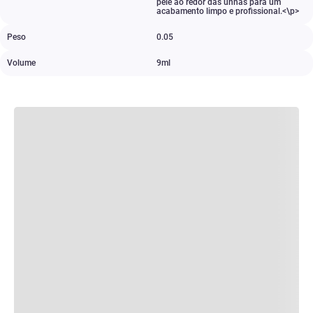
pele ao redor das unhas para um
acabamento limpo e profissional.<\p>
Peso
0.05
Volume
9ml