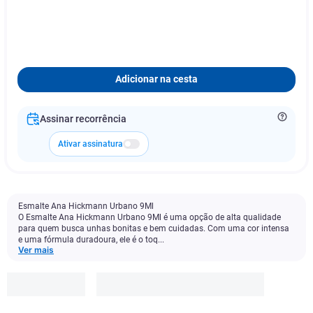
Adicionar na cesta
Assinar recorrência
Ativar assinatura
Esmalte Ana Hickmann Urbano 9Ml
O Esmalte Ana Hickmann Urbano 9Ml é uma opção de alta qualidade
para quem busca unhas bonitas e bem cuidadas. Com uma cor intensa
e uma fórmula duradoura, ele é o toq...
Ver mais