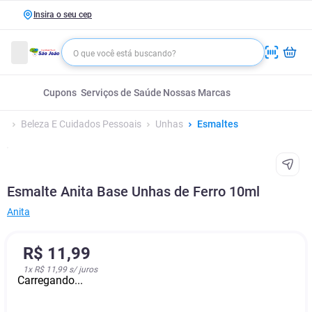
Insira o seu cep
Cupons
Serviços de Saúde
Nossas Marcas
Beleza E Cuidados Pessoais
Unhas
Esmaltes
Esmalte Anita Base Unhas de Ferro 10ml
Anita
R$
11
,
99
1
x
R$ 11,99
s/ juros
Carregando...