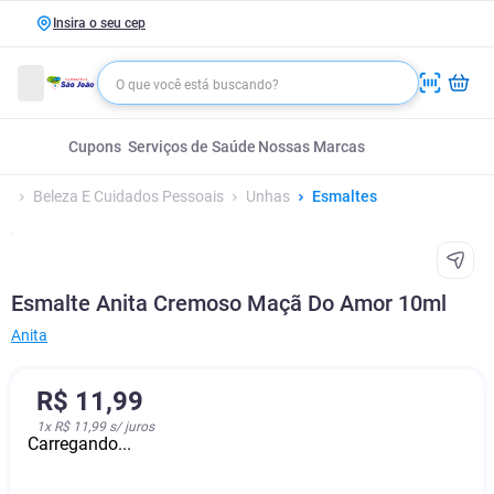
Insira o seu cep
Cupons
Serviços de Saúde
Nossas Marcas
Beleza E Cuidados Pessoais
Unhas
Esmaltes
Esmalte Anita Cremoso Maçã Do Amor 10ml
Anita
R$
11
,
99
1
x
R$ 11,99
s/ juros
Carregando...