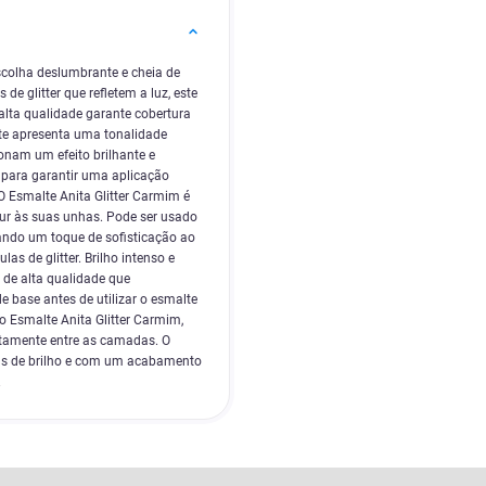
scolha deslumbrante e cheia de
de glitter que refletem a luz, este
alta qualidade garante cobertura
lte apresenta uma tonalidade
onam um efeito brilhante e
 para garantir uma aplicação
O Esmalte Anita Glitter Carmim é
our às suas unhas. Pode ser usado
nando um toque de sofisticação ao
as de glitter. Brilho intenso e
 de alta qualidade que
 base antes de utilizar o esmalte
 Esmalte Anita Glitter Carmim,
etamente entre as camadas. O
ias de brilho e com um acabamento
.