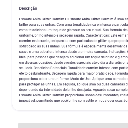
Descrição
Esmalte Anita Glitter Carmim O Esmalte Anita Glitter Carmim é uma e
brilho para suas unhas. Com uma tonalidade rica e intensa e partículas 
esmalte adiciona um toque de glamour ao seu visual. Sua fórmula de 
uniforme, brilho intenso e secagem rápida. Características: Este esma
carmim exuberante, enriquecida com partículas de glitter que proporci
sofisticado às suas unhas. Sua fórmula é especialmente desenvolvida
suave e uma cobertura intensa desde a primeira camada. Indicações: 
ideal para pessoas que desejam adicionar um toque de brilho e glam
em diversas ocasiões, desde eventos especiais até o dia a dia, adicio
seu look. Benefícios Potenciais: Tonalidade carmim intensa com partícul
efeito deslumbrante. Secagem rápida para maior praticidade. Fórmula
proporciona cobertura uniforme. Modo de Uso: Aplique uma camada de
para proteger as unhas. Em seguida, aplique uma ou duas camadas do
dependendo da intensidade de brilho desejada. Aguarde secar compl
Esmalte Anita Glitter Carmim proporciona unhas deslumbrantes, che
impecável, permitindo que você brilhe com estilo em qualquer ocasião