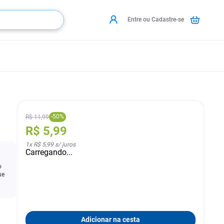
Entre ou Cadastre-se
-
50
%
R$
11
,
99
R$
5
,
99
1
x
R$ 5,99
s/ juros
Carregando...
o
ue
Adicionar na cesta