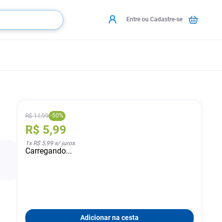
Entre ou Cadastre-se
-
50
%
R$
11
,
99
R$
5
,
99
1
x
R$ 5,99
s/ juros
Carregando...
Adicionar na cesta