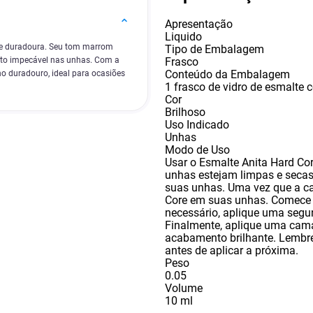
Apresentação
Liquido
a e duradoura. Seu tom marrom
Tipo de Embalagem
Frasco
nto impecável nas unhas. Com a
Conteúdo da Embalagem
ho duradouro, ideal para ocasiões
1 frasco de vidro de esmalte
Cor
Brilhoso
Uso Indicado
Unhas
Modo de Uso
Usar o Esmalte Anita Hard Cor
unhas estejam limpas e seca
suas unhas. Uma vez que a c
Core em suas unhas. Comece p
necessário
,
aplique uma segu
Finalmente
,
aplique uma cama
acabamento brilhante. Lembr
antes de aplicar a próxima.
Peso
0.05
Volume
10 ml