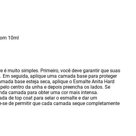
 com 10ml
e é muito simples. Primeiro
,
você deve garantir que suas
s. Em seguida
,
aplique uma camada base para proteger
amada base esteja seca
,
aplique o Esmalte Anita Hard
elo centro da unha e depois preencha os lados. Se
nda camada para obter uma cor mais intensa.
da de top coat para selar o esmalte e dar um
e-se de permitir que cada camada seque completamente