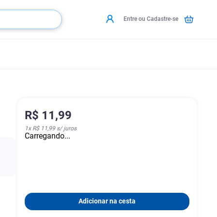
Entre ou Cadastre-se
R$
11
,
99
1
x
R$ 11,99
s/ juros
Carregando...
Adicionar na cesta