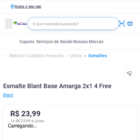
Insira o seu cep
Cupons
Serviços de Saúde
Nossas Marcas
Beleza E Cuidados Pessoais
Unhas
Esmaltes
Esmalte Blant Base Amarga 2x1 4 Free
Blant
R$
23
,
99
1
x
R$ 23,99
s/ juros
Carregando...