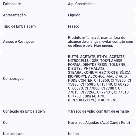
Fabricante
Alpi Cosméticos
Apresentação
Liquido
Tipo de Embalagem
Frasco
Produto inflamável
,
manter fora do
Avisos e Restrições
alcance de crianças
,
evitar contato com
os olhos e pele. Não ingerir.
BUTYL ACETATE
,
ETHYL ACETATE
,
NITROCELLULOSE
,
TOSYLAMIDE-
FORMALDEHYDE RESIN
,
TOLUENE
,
DIBUTYL PHTHALATE
,
STEARALKONIUM HECTORITE
,
SÍLICA
,
ISOPROPYL ALCOHOL
,
MALIC ACID.
Composição
PODE CONTER: CI 15850
,
CI 15865
,
CI
15880
,
CI 15985
,
CI 19140
,
CI 60725
,
CI 60370
,
CI 77000
,
CI 77007
,
CI
77019
,
CI 77266
,
CI 77491
,
CI 77510
,
CI 77891
,
BIS(T-BUTYL
BENZOXAZOLYL) THIOPHENE.
Conteúdo da Embalagem
1 frasco de vidro com 8ml de esmalte
Cor
Nuvem de Algodão (Azul Candy Fofo)
Uso Indicado
Unhas