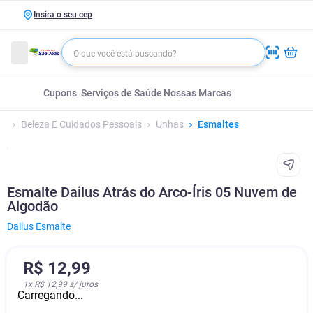
Insira o seu cep
Cupons
Serviços de Saúde
Nossas Marcas
Beleza E Cuidados Pessoais
Unhas
Esmaltes
Esmalte Dailus Atrás do Arco-Íris 05 Nuvem de
Algodão
Dailus Esmalte
R$
12
,
99
1
x
R$ 12,99
s/ juros
Carregando...