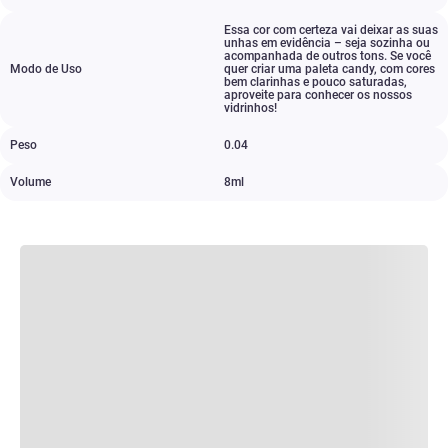
Essa cor com certeza vai deixar as suas
unhas em evidência – seja sozinha ou
acompanhada de outros tons. Se você
Modo de Uso
quer criar uma paleta candy
,
com cores
bem clarinhas e pouco saturadas
,
aproveite para conhecer os nossos
vidrinhos!
Peso
0.04
Volume
8ml