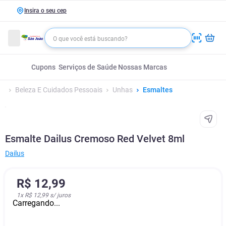
Insira o seu cep
Cupons
Serviços de Saúde
Nossas Marcas
Beleza E Cuidados Pessoais
Unhas
Esmaltes
Esmalte Dailus Cremoso Red Velvet 8ml
Dailus
R$
12
,
99
1
x
R$ 12,99
s/ juros
Carregando...