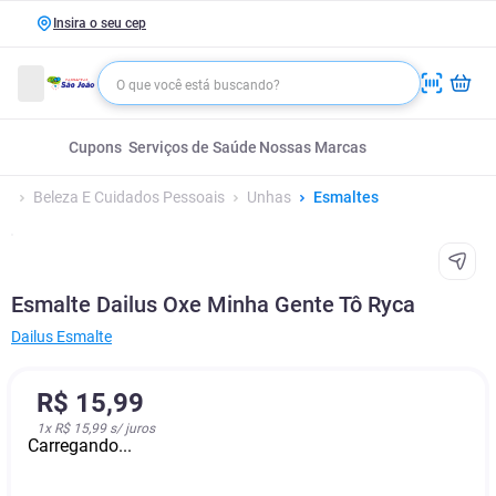
Insira o seu cep
Cupons
Serviços de Saúde
Nossas Marcas
Beleza E Cuidados Pessoais
Unhas
Esmaltes
Esmalte Dailus Oxe Minha Gente Tô Ryca
Dailus Esmalte
R$
15
,
99
1
x
R$ 15,99
s/ juros
Carregando...