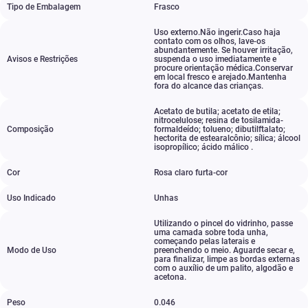
Tipo de Embalagem
Frasco
Uso externo.Não ingerir.Caso haja
contato com os olhos
,
lave-os
abundantemente. Se houver irritação
,
Avisos e Restrições
suspenda o uso imediatamente e
procure orientação médica.Conservar
em local fresco e arejado.Mantenha
fora do alcance das crianças.
Acetato de butila; acetato de etila;
nitrocelulose; resina de tosilamida-
Composição
formaldeído; tolueno; dibutilftalato;
hectorita de estearalcônio; sílica; álcool
isopropílico; ácido málico .
Cor
Rosa claro furta-cor
Uso Indicado
Unhas
Utilizando o pincel do vidrinho
,
passe
uma camada sobre toda unha
,
começando pelas laterais e
Modo de Uso
preenchendo o meio. Aguarde secar e
,
para finalizar
,
limpe as bordas externas
com o auxílio de um palito
,
algodão e
acetona.
Peso
0.046