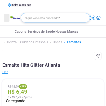
Insira o seu cep
Cupons
Serviços de Saúde
Nossas Marcas
Beleza E Cuidados Pessoais
Unhas
Esmaltes
Esmalte Hits Glitter Atlanta
Hits
-
50
%
R$
12
,
99
R$
6
,
49
1
x
R$ 6,49
s/ juros
Carregando...