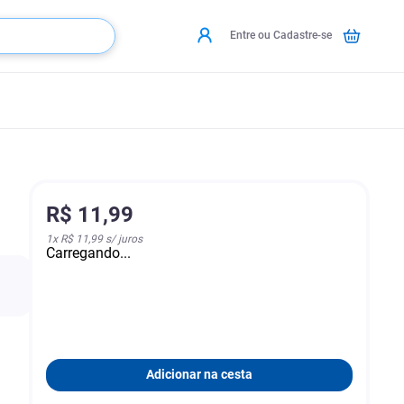
Entre ou Cadastre-se
R$
11
,
99
1
x
R$ 11,99
s/ juros
Carregando...
Adicionar na cesta