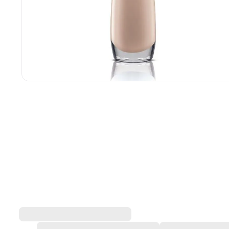
Esmalte Impala Base Bomb
Impala