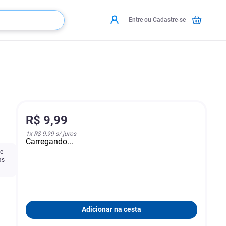
Entre ou Cadastre-se
R$
9
,
99
1
x
R$ 9,99
s/ juros
Carregando...
te
as
Adicionar na cesta