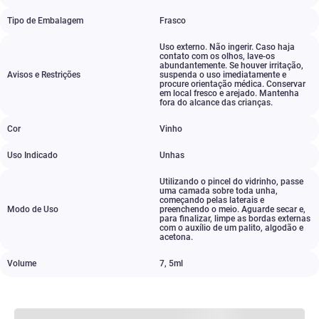
Tipo de Embalagem
Frasco
Uso externo. Não ingerir. Caso haja
contato com os olhos
,
lave-os
abundantemente. Se houver irritação
,
Avisos e Restrições
suspenda o uso imediatamente e
procure orientação médica. Conservar
em local fresco e arejado. Mantenha
fora do alcance das crianças.
Cor
Vinho
Uso Indicado
Unhas
Utilizando o pincel do vidrinho
,
passe
uma camada sobre toda unha
,
começando pelas laterais e
Modo de Uso
preenchendo o meio. Aguarde secar e
,
para finalizar
,
limpe as bordas externas
com o auxílio de um palito
,
algodão e
acetona.
Volume
7
,
5ml