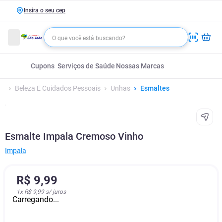
Insira o seu cep
Cupons
Serviços de Saúde
Nossas Marcas
Beleza E Cuidados Pessoais
Unhas
Esmaltes
Esmalte Impala Cremoso Vinho
Impala
R$
9
,
99
1
x
R$ 9,99
s/ juros
Carregando...