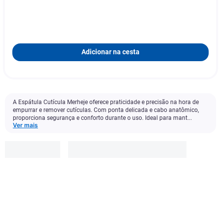
Adicionar na cesta
A Espátula Cutícula Merheje oferece praticidade e precisão na hora de
empurrar e remover cutículas. Com ponta delicada e cabo anatômico,
proporciona segurança e conforto durante o uso. Ideal para mant...
Ver mais
Unhex
For Men
R$
5
,
49