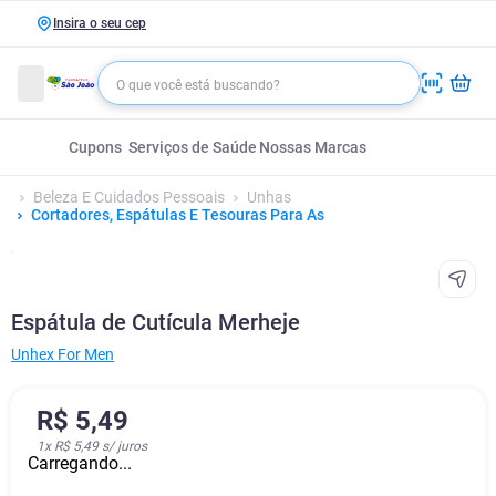
Insira o seu cep
Cupons
Serviços de Saúde
Nossas Marcas
Beleza E Cuidados Pessoais
Unhas
Cortadores, Espátulas E Tesouras Para As
Espátula de Cutícula Merheje
Unhex For Men
R$
5
,
49
1
x
R$ 5,49
s/ juros
Carregando...