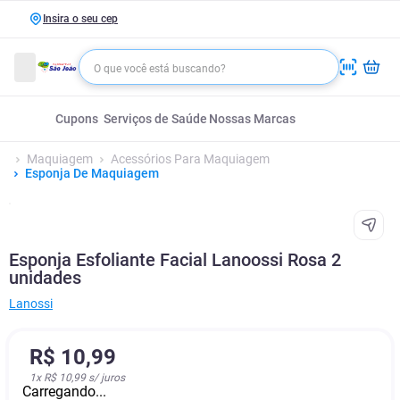
Insira o seu cep
Cupons
Serviços de Saúde
Nossas Marcas
Maquiagem
Acessórios Para Maquiagem
Esponja De Maquiagem
Esponja Esfoliante Facial Lanoossi Rosa 2
unidades
Lanossi
R$
10
,
99
1
x
R$ 10,99
s/ juros
Carregando...