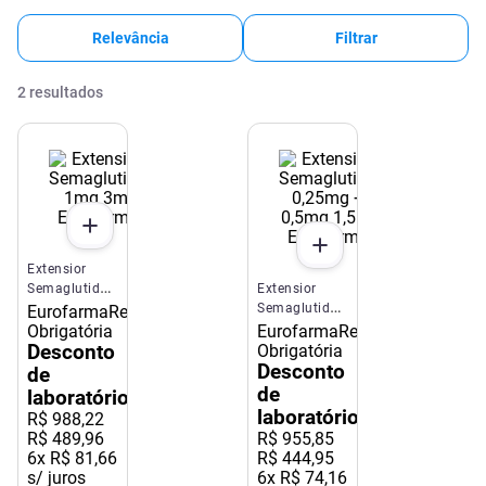
Relevância
Filtrar
2
resultados
Extensior
Semaglutida
Extensior
1mg 3ml
Semaglutida
Eurofarma
Receita
Eurofarma
0,25mg +
Obrigatória
Eurofarma
Receita
0,5mg 1,5ml
Desconto
Obrigatória
Eurofarma
Desconto
de
de
laboratório
laboratório
R$
988
,
22
R$ 489,96
R$
955
,
85
6
x
R$ 81,66
R$ 444,95
s/ juros
6
x
R$ 74,16