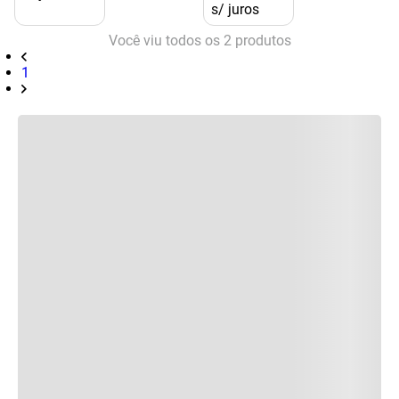
s/ juros
Você viu todos os
2
produtos
1