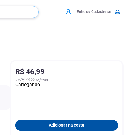
Entre ou Cadastre-se
R$
46
,
99
1
x
R$ 46,99
s/ juros
Carregando...
a
Adicionar na cesta