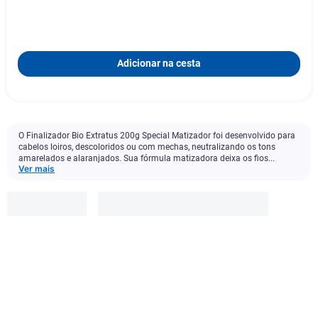
Adicionar na cesta
O Finalizador Bio Extratus 200g Special Matizador foi desenvolvido para
cabelos loiros, descoloridos ou com mechas, neutralizando os tons
amarelados e alaranjados. Sua fórmula matizadora deixa os fios...
Ver mais
Bio
Extratus
R$
49
,
99
Adicionar à cesta