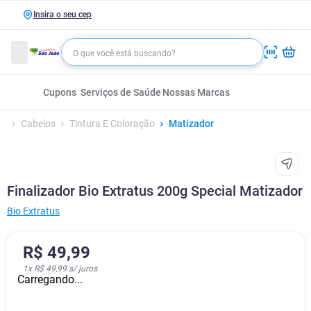
Insira o seu cep
Cupons
Serviços de Saúde
Nossas Marcas
Cabelos
Tintura E Coloração
Matizador
Finalizador Bio Extratus 200g Special Matizador
Bio Extratus
R$
49
,
99
1
x
R$ 49,99
s/ juros
Carregando...