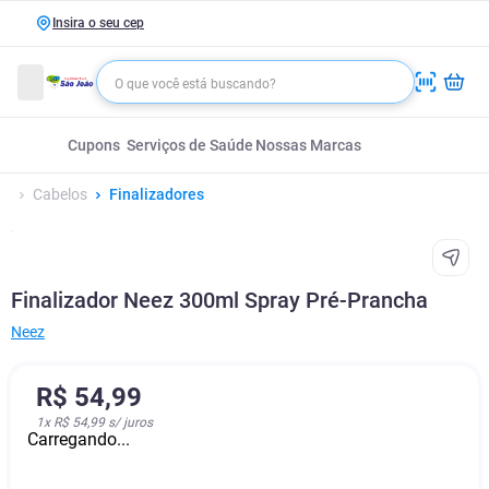
Insira o seu cep
Cupons
Serviços de Saúde
Nossas Marcas
Cabelos
Finalizadores
Finalizador Neez 300ml Spray Pré-Prancha
Neez
R$
54
,
99
1
x
R$ 54,99
s/ juros
Carregando...