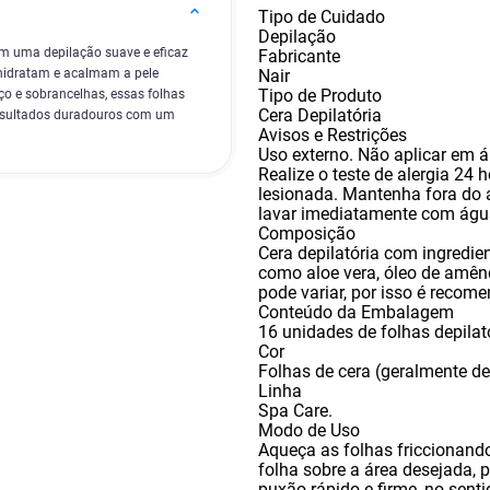
Tipo de Cuidado
Depilação
em uma depilação suave e eficaz
Fabricante
Nair
 hidratam e acalmam a pele
Tipo de Produto
ço e sobrancelhas, essas folhas
Cera Depilatória
Resultados duradouros com um
Avisos e Restrições
Uso externo. Não aplicar em á
Realize o teste de alergia 24 h
lesionada. Mantenha fora do 
lavar imediatamente com ág
Composição
Cera depilatória com ingredie
como aloe vera
,
óleo de amênd
pode variar
,
por isso é recome
Conteúdo da Embalagem
16 unidades de folhas depilat
Cor
Folhas de cera (geralmente de
Linha
Spa Care.
Modo de Uso
Aqueça as folhas friccionand
folha sobre a área desejada
,
p
puxão rápido e firme
,
no senti