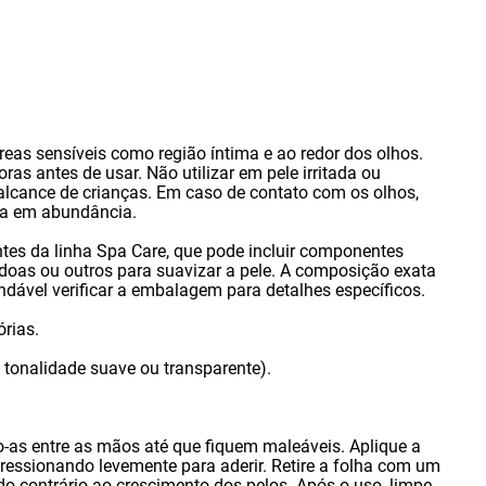
reas sensíveis como região íntima e ao redor dos olhos.
oras antes de usar. Não utilizar em pele irritada ou
alcance de crianças. Em caso de contato com os olhos
,
ua em abundância.
ntes da linha Spa Care
,
que pode incluir componentes
oas ou outros para suavizar a pele. A composição exata
ndável verificar a embalagem para detalhes específicos.
órias.
 tonalidade suave ou transparente).
o-as entre as mãos até que fiquem maleáveis. Aplique a
ressionando levemente para aderir. Retire a folha com um
do contrário ao crescimento dos pelos. Após o uso
,
limpe