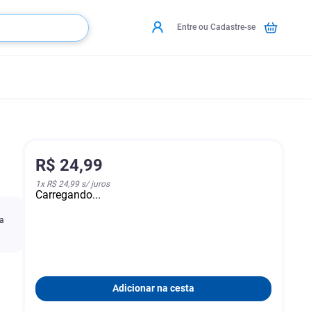
Entre ou Cadastre-se
R$
24
,
99
1
x
R$ 24,99
s/ juros
Carregando...
a
da
Adicionar na cesta